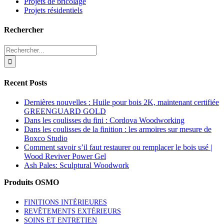
Projets de bricolage
Projets résidentiels
Rechercher
Search
for:
Recent Posts
Dernières nouvelles : Huile pour bois 2K, maintenant certifiée
GREENGUARD GOLD
Dans les coulisses du fini : Cordova Woodworking
Dans les coulisses de la finition : les armoires sur mesure de
Boxco Studio
Comment savoir s’il faut restaurer ou remplacer le bois usé |
Wood Reviver Power Gel
Ash Pales: Sculptural Woodwork
Produits OSMO
FINITIONS INTÉRIEURES
REVÊTEMENTS EXTÉRIEURS
SOINS ET ENTRETIEN