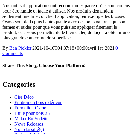
Nos outils d’application sont recommandés parce qu’ils sont conçus
pour être rapide et facile à utiliser. Nos produits demandent
seulement une fine couche d’application, par exemple les brosses
Osmo sont de la plus haute qualité avec des poils naturels qui sont
fermes et raides pour que vous puissiez appliquer finement le
produit, cela vous permettra de le bien étaler, de façon à obtenir une
plus grande couverture de superficie.
By
Ben Pickler
|
2021-10-10T04:37:18+00:00
avril 1st, 2021
|
0
Comments
Share This Story, Choose Your Platform!
Facebook
Twitter
LinkedIn
Pinterest
Categories
Cire Déco
Finition du bois extérieur
Formation Osmo
Huile pour bois 2K
Maker En Vedette
News Releases
Non classifié(e)