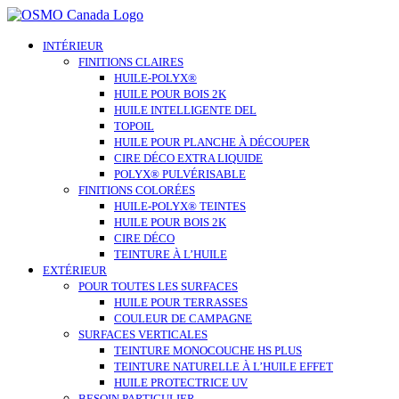
Skip
to
content
INTÉRIEUR
FINITIONS CLAIRES
HUILE-POLYX®
HUILE POUR BOIS 2K
HUILE INTELLIGENTE DEL
TOPOIL
HUILE POUR PLANCHE À DÉCOUPER
CIRE DÉCO EXTRA LIQUIDE
POLYX® PULVÉRISABLE
FINITIONS COLORÉES
HUILE-POLYX® TEINTES
HUILE POUR BOIS 2K
CIRE DÉCO
TEINTURE À L’HUILE
EXTÉRIEUR
POUR TOUTES LES SURFACES
HUILE POUR TERRASSES
COULEUR DE CAMPAGNE
SURFACES VERTICALES
TEINTURE MONOCOUCHE HS PLUS
TEINTURE NATURELLE À L’HUILE EFFET
HUILE PROTECTRICE UV