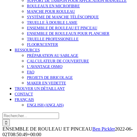
SUPPORT DE TAMPON POUR APPLICATION MANUELLE
ROULEAUX EN MICROFIBRE
MANCHE POUR ROULEAU
SYSTÈME DE MANCHE TÉLÉSCOPIQUE
TRUELLE À DOUBLE LAME
ENSEMBLE DE ROULEAU ET PINCEAU
ENSEMBLE DE ROULEAUX POUR PLANCHER
TRUELLE PROFESSIONELLE
FLOORXCENTER
RESSOURCES
PRÉPARATION AU SABLAGE
CALCULATEUR DE COUVERTURE
L’AVANTAGE OSMO
FAQ
PROJETS DE BRICOLAGE
MAKER EN VEDETTE
TROUVER UN DÉTAILLANT
CONTACT
FRANÇAIS
ENGLISH
(
ANGLAIS
)
Search
for:
ENSEMBLE DE ROULEAU ET PINCEAU
Ben Pickler
2022-06-
02T08:50:49+00:00