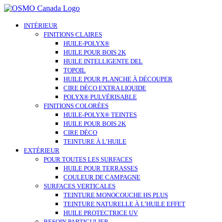
Skip
to
content
INTÉRIEUR
FINITIONS CLAIRES
HUILE-POLYX®
HUILE POUR BOIS 2K
HUILE INTELLIGENTE DEL
TOPOIL
HUILE POUR PLANCHE À DÉCOUPER
CIRE DÉCO EXTRA LIQUIDE
POLYX® PULVÉRISABLE
FINITIONS COLORÉES
HUILE-POLYX® TEINTES
HUILE POUR BOIS 2K
CIRE DÉCO
TEINTURE À L’HUILE
EXTÉRIEUR
POUR TOUTES LES SURFACES
HUILE POUR TERRASSES
COULEUR DE CAMPAGNE
SURFACES VERTICALES
TEINTURE MONOCOUCHE HS PLUS
TEINTURE NATURELLE À L’HUILE EFFET
HUILE PROTECTRICE UV