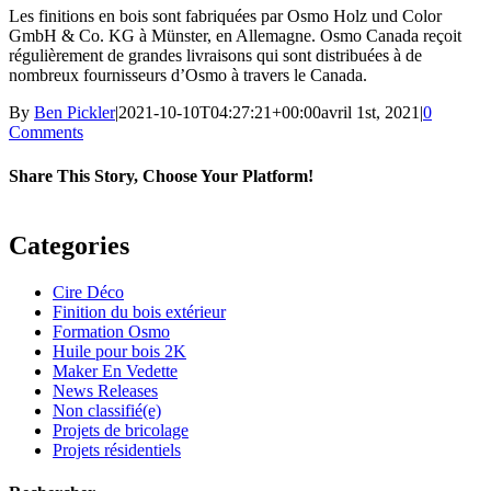
Les finitions en bois sont fabriquées par Osmo Holz und Color
GmbH & Co. KG à Münster, en Allemagne. Osmo Canada reçoit
régulièrement de grandes livraisons qui sont distribuées à de
nombreux fournisseurs d’Osmo à travers le Canada.
By
Ben Pickler
|
2021-10-10T04:27:21+00:00
avril 1st, 2021
|
0
Comments
Share This Story, Choose Your Platform!
Facebook
Twitter
LinkedIn
Pinterest
Categories
Cire Déco
Finition du bois extérieur
Formation Osmo
Huile pour bois 2K
Maker En Vedette
News Releases
Non classifié(e)
Projets de bricolage
Projets résidentiels